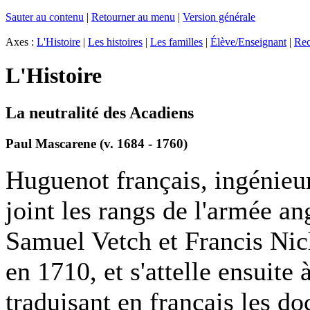
Sauter au contenu
|
Retourner au menu
|
Version générale
Axes :
L'Histoire
|
Les histoires
|
Les familles
|
Élève/Enseignant
|
Rec
L'Histoire
La neutralité des Acadiens
Paul Mascarene (v. 1684 - 1760)
Huguenot français, ingénieur
joint les rangs de l'armée an
Samuel Vetch et Francis Nich
en 1710, et s'attelle ensuite
traduisant en français les d