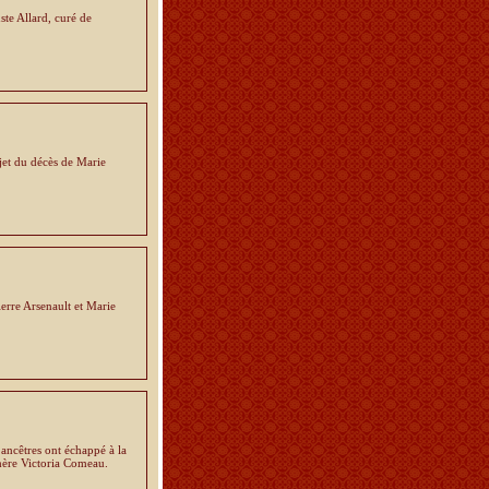
te Allard, curé de
jet du décès de Marie
ierre Arsenault et Marie
ancêtres ont échappé à la
-mère Victoria Comeau.