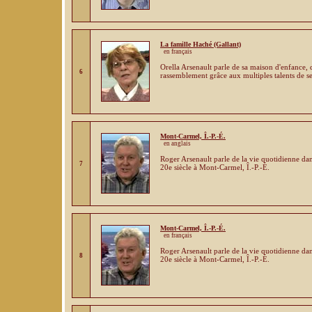
La famille Haché (Gallant)
en français
Orella Arsenault parle de sa maison d'enfance,
6
rassemblement grâce aux multiples talents de se
Mont-Carmel, Î.-P.-É.
en anglais
Roger Arsenault parle de la vie quotidienne da
7
20e siècle à Mont-Carmel, Î.-P.-É.
Mont-Carmel, Î.-P.-É.
en français
Roger Arsenault parle de la vie quotidienne da
8
20e siècle à Mont-Carmel, Î.-P.-É.