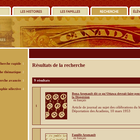
herche rapide
1
Résultats de la recherche
he thématique
2
erche avancée
9 résultats
3
aphie sélective
4
Bona Arsenault dit ce qu'Ottawa devrait faire pou
la Dispersion
en français
1
Article de journal au sujet des célébrations du 
Déportation des Acadiens, 10 mars 1953
Famille Arsenault
en français