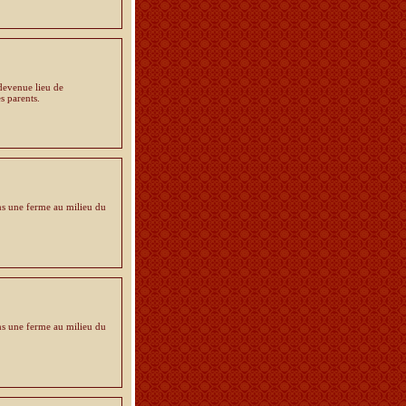
 devenue lieu de
s parents.
ns une ferme au milieu du
ns une ferme au milieu du