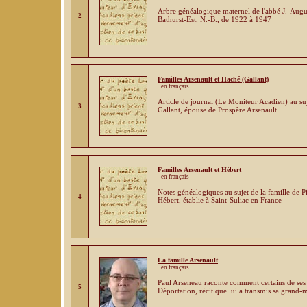
Arbre généalogique maternel de l'abbé J.-Augus
2
Bathurst-Est, N.-B., de 1922 à 1947
Familles Arsenault et Haché (Gallant)
en français
Article de journal (Le Moniteur Acadien) au su
3
Gallant, épouse de Prospère Arsenault
Familles Arsenault et Hébert
en français
Notes généalogiques au sujet de la famille de P
4
Hébert, établie à Saint-Suliac en France
La famille Arsenault
en français
Paul Arseneau raconte comment certains de ses 
5
Déportation, récit que lui a transmis sa grand