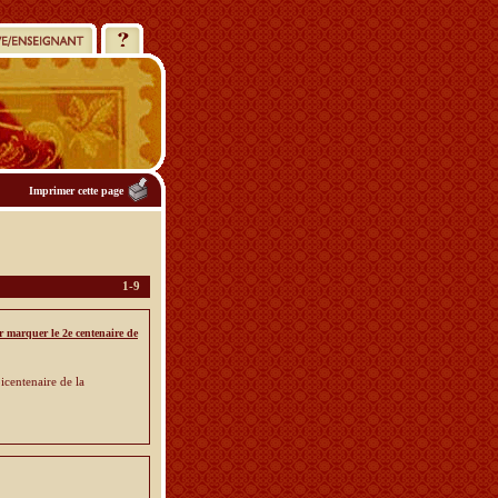
Imprimer cette page
1-9
r marquer le 2e centenaire de
bicentenaire de la