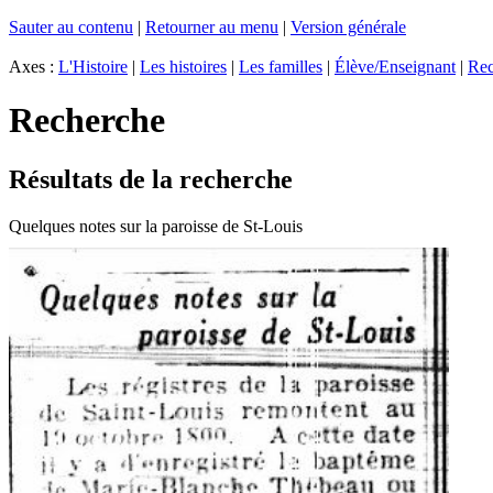
Sauter au contenu
|
Retourner au menu
|
Version générale
Axes :
L'Histoire
|
Les histoires
|
Les familles
|
Élève/Enseignant
|
Rec
Recherche
Résultats de la recherche
Quelques notes sur la paroisse de St-Louis