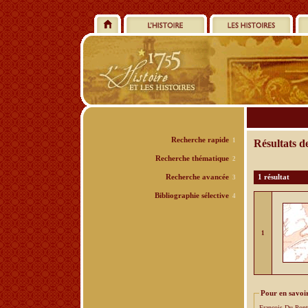
Recherche rapide
1
Résultats d
Recherche thématique
2
Recherche avancée
1 résultat
3
Bibliographie sélective
4
1
Pour en savoir
François Du Pont