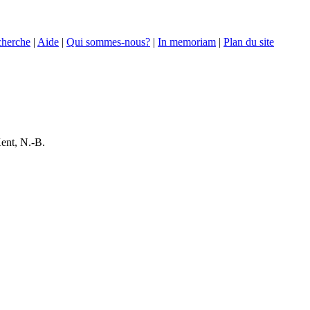
herche
|
Aide
|
Qui sommes-nous?
|
In memoriam
|
Plan du site
Kent, N.-B.