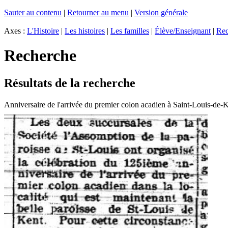
Sauter au contenu
|
Retourner au menu
|
Version générale
Axes :
L'Histoire
|
Les histoires
|
Les familles
|
Élève/Enseignant
|
Rec
Recherche
Résultats de la recherche
Anniversaire de l'arrivée du premier colon acadien à Saint-Louis-de-