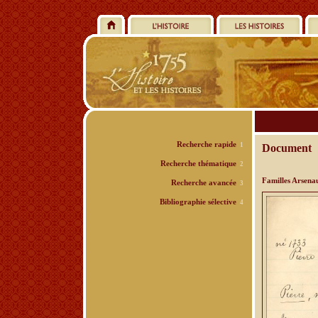
Recherche rapide
1
Document
Recherche thématique
2
Familles Arsenau
Recherche avancée
3
Bibliographie sélective
4