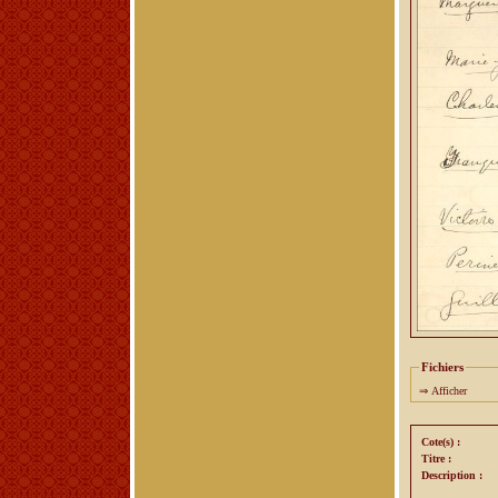
Fichiers
⇒
Afficher
Cote(s) :
Titre :
Description :