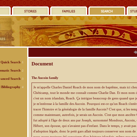
Quick Search
1
Document
ematic Search
2
The Aucoin family
anced Search
3
d Bibliography
Je m'appelle Charles Daniel Roach de mon nom de baptême, mais ici che
4
Chéticamp, tout le monde me connaît comme Charlie Dan. Et mon nom d
c'est un nom irlandais, Roach. Ça intrigue beaucoup de gens quand que je
je m'intéresse à la famille des Aucoin. Pourquoi est-ce qu'un Roach s'intére
tracer l'histoire et la généalogie de la famille Aucoin? C'est que, si les tem
comme maintenant, autrefois, je serais un Aucoin. C'est que mon ancêtre
fut adopté à l'âge de deux ans par Joseph, surnommé Mondoux, Aucoin, 
Hébert, son épouse, qui n'avaient pas d'enfant. Dans le temps, y avait pa
d'adoption légale, donc le petit gars allait toujours conserver son nom de
nous avons toujours été conscients d'un héritage irlandais, même que no