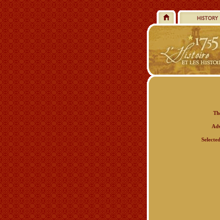
Th
Adv
Selecte