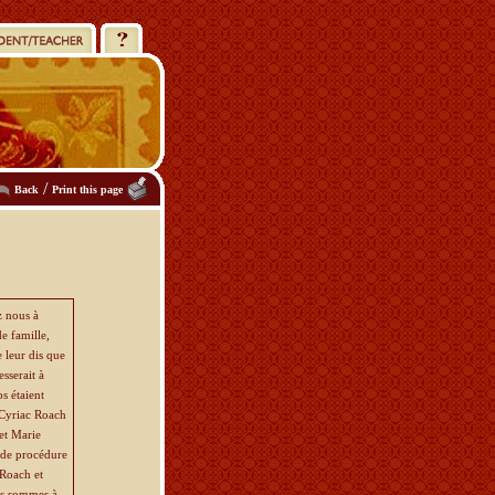
/
Back
Print this page
z nous à
e famille,
 leur dis que
sserait à
ps étaient
 Cyriac Roach
et Marie
s de procédure
 Roach et
us sommes à