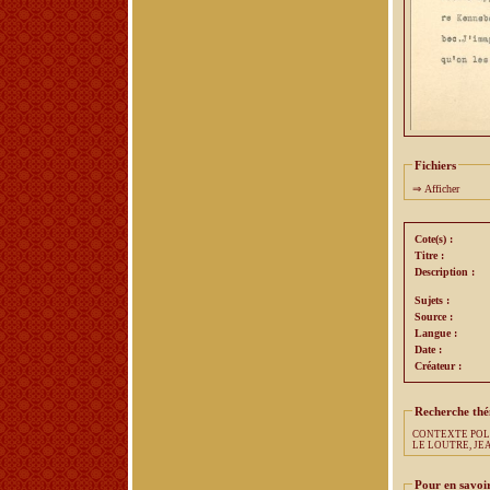
Fichiers
⇒
Afficher
Cote(s) :
Titre :
Description :
Sujets :
Source :
Langue :
Date :
Créateur :
Recherche th
CONTEXTE POL
LE LOUTRE, JE
Pour en savoir