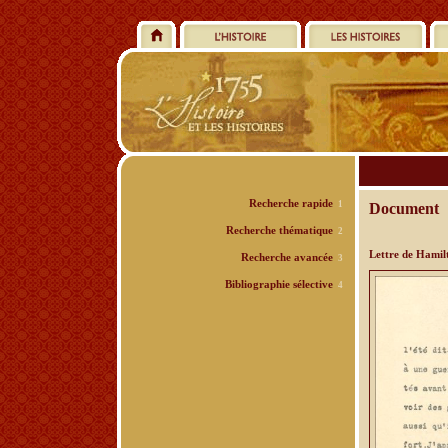
Recherche rapide
1
Document
Recherche thématique
2
Lettre de Hamil
Recherche avancée
3
Bibliographie sélective
4