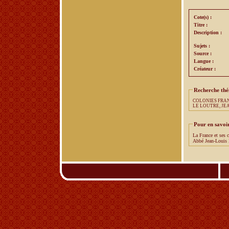
Cote(s) :
Titre :
Description :
Sujets :
Source :
Langue :
Créateur :
Recherche th
COLONIES FRA
LE LOUTRE, JE
Pour en savoir
La France et ses 
Abbé Jean-Louis 