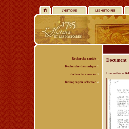
Recherche rapide
1
Document
Recherche thématique
2
Une veillée à Bel
Recherche avancée
3
Bibliographie sélective
4