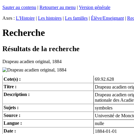
Sauter au contenu
|
Retourner au menu
|
Version générale
Axes :
L'Histoire
|
Les histoires
|
Les familles
|
Élève/Enseignant
|
Rec
Recherche
Résultats de la recherche
Drapeau acadien original, 1884
Cote(s) :
69.92.628
Titre :
Drapeau acadien ori
Description :
Drapeau acadien orig
nationale des Acadie
Sujets :
symboles
Source :
Université de Monct
Langue :
nulle
Date :
1884-01-01