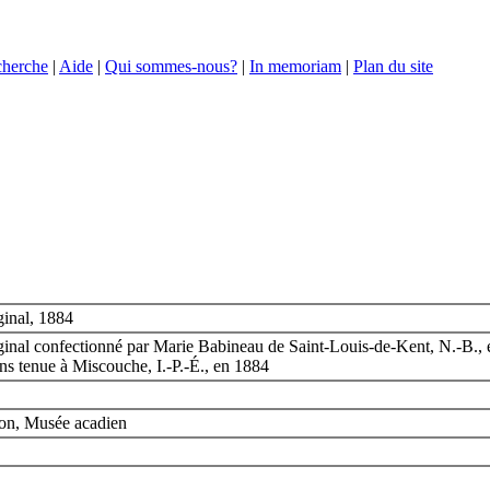
herche
|
Aide
|
Qui sommes-nous?
|
In memoriam
|
Plan du site
ginal, 1884
inal confectionné par Marie Babineau de Saint-Louis-de-Kent, N.-B., e
ns tenue à Miscouche, I.-P.-É., en 1884
on, Musée acadien