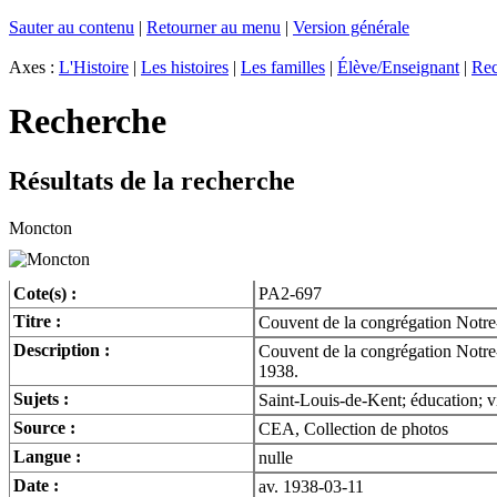
Sauter au contenu
|
Retourner au menu
|
Version générale
Axes :
L'Histoire
|
Les histoires
|
Les familles
|
Élève/Enseignant
|
Rec
Recherche
Résultats de la recherche
Moncton
Cote(s) :
PA2-697
Titre :
Couvent de la congrégation Notre
Description :
Couvent de la congrégation Notre-
1938.
Sujets :
Saint-Louis-de-Kent; éducation; v
Source :
CEA, Collection de photos
Langue :
nulle
Date :
av. 1938-03-11