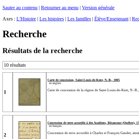
Sauter au contenu
|
Retourner au menu
|
Version générale
Axes :
L'Histoire
|
Les histoires
|
Les familles
|
Élève/Enseignant
|
Rec
Recherche
Résultats de la recherche
10 résultats
Carte de concession, Saint-Louis-de-Kent, N.-B., 1805
en anglais
Carte de concession de la région de Saint-Louis-de-Kent, N.-B.
1
Concession de terre accordée à des Acadiens, Bécancour (Québec), 1
en français
Concession de terre accordée à Charles et François Gaudet, ain
2