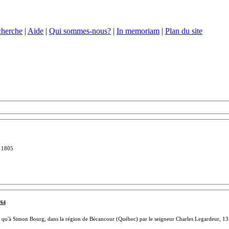
herche
|
Aide
|
Qui sommes-nous?
|
In memoriam
|
Plan du site
, 1805
764
si qu'à Simon Bourg, dans la région de Bécancour (Québec) par le seigneur Charles Legardeur, 1