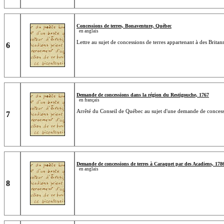
Concessions de terres, Bonaventure, Québec
en anglais
Lettre au sujet de concessions de terres appartenant à des Brit
6
Demande de concessions dans la région du Restigouche, 1767
en français
Arrêté du Conseil de Québec au sujet d'une demande de concess
7
Demande de concessions de terres à Caraquet par des Acadiens, 178
en anglais
8