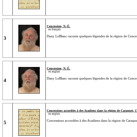
Concession, N.-É.
en français
Dany LeBlanc raconte quelques légendes de la région de Conce
3
Concession, N.-É.
en anglais
Dany LeBlanc raconte quelques légendes de la région de Conce
4
Concessions accordées à des Acadiens dans la région de Caraquet, 1
en anglais
Concessions accordées à des Acadiens dans la région de Caraquet
5